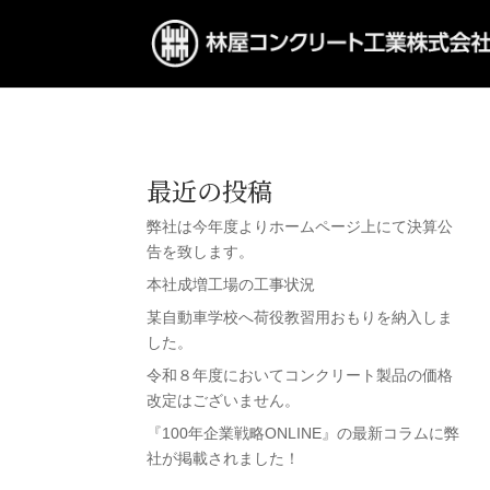
最近の投稿
弊社は今年度よりホームページ上にて決算公
告を致します。
本社成増工場の工事状況
某自動車学校へ荷役教習用おもりを納入しま
した。
令和８年度においてコンクリート製品の価格
改定はございません。
『100年企業戦略ONLINE』の最新コラムに弊
社が掲載されました！