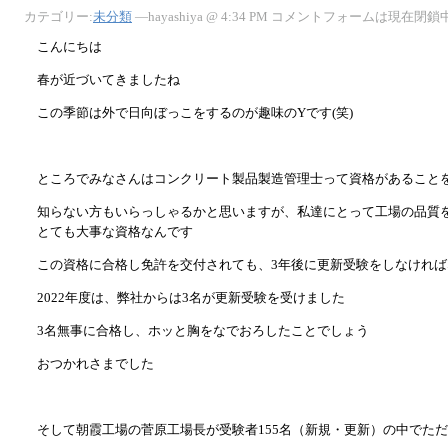
カテゴリー:
未分類
—hayashiya @ 4:34 PM
コメントフォームは現在閉鎖
こんにちは
春が近づいてきましたね
この季節は外で日向ぼっこをするのが趣味のYです(笑)
ところでみなさんはコンクリート製品製造管理士って資格があること
知らない方もいらっしゃるかと思いますが、私達にとって工場の品質
とても大事な資格なんです
この資格に合格し免許を交付されても、3年後に更新受験をしなければ
2022年度は、弊社からは3名が更新受験を受けました
3名無事に合格し、ホッと胸をなでおろしたことでしょう
おつかれさまでした
そして朝霞工場の菅原工場長が受験者155名（新規・更新）の中でただ