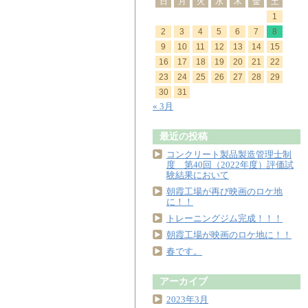
日
月
火
水
木
金
土
1
2
3
4
5
6
7
8
9
10
11
12
13
14
15
16
17
18
19
20
21
22
23
24
25
26
27
28
29
30
31
« 3月
最近の投稿
コンクリート製品製造管理士制
度 第40回（2022年度）評価試
験結果において
朝霞工場が再び映画のロケ地
に！！
トレーニングジム完成！！！
朝霞工場が映画のロケ地に！！
春です。
アーカイブ
2023年3月